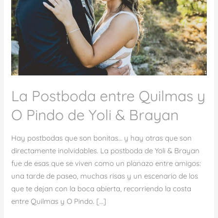
y
O
Pindo
de
Yoli
&
Brayan
La Postboda entre Quilmas y
O Pindo de Yoli & Brayan
Hay postbodas que son bonitas… y hay otras que son
directamente inolvidables. La postboda de Yoli & Brayan
fue de esas que se viven como un planazo entre amigos:
una tarde de paseo, muchas risas y un escenario de los
que te dejan con la boca abierta, recorriendo la costa
entre Quilmas y O Pindo. […]