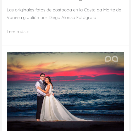
Las originales fotos de postboda en la Costa da Morte de
Vanesa y Julián por Diego Alonso Fotógrafo
Leer más »
La
Postboda
en
Fisterra
de
Adriana
&
Carbi