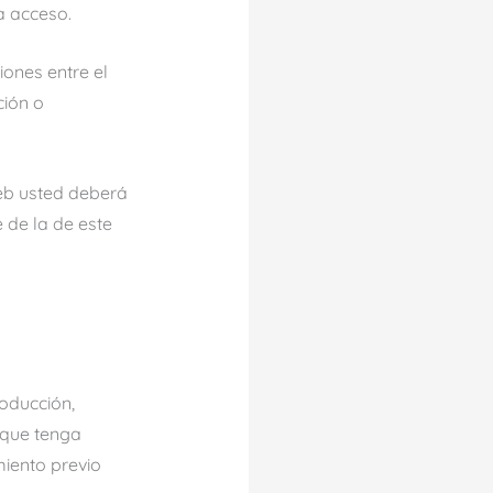
a acceso.
iones entre el
ción o
Web usted deberá
e de la de este
roducción,
 que tenga
miento previo