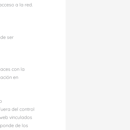
acceso a la red.
ede ser
laces con la
mación en
o
uera del control
s web vinculados
esponde de los