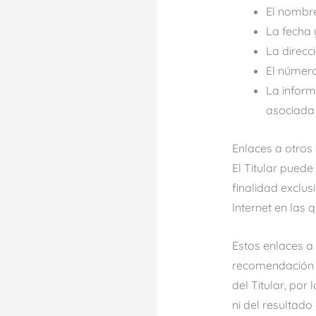
El nombre
La fecha 
La direcci
El número
La inform
asociada 
Enlaces a otros 
El Titular pued
finalidad exclus
Internet en las 
Estos enlaces a
recomendación p
del Titular, por
ni del resultado