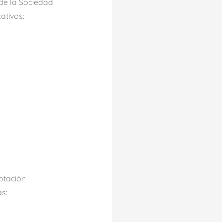
 de la Sociedad
ativos:
eptación
s: