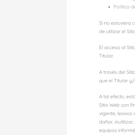
Política 
Si no estuviera
de utilizar el Sit
El acceso al Sit
Titular.
A través del Siti
que el Titular 
A tal efecto, es
Sitio Web con fin
vigente, lesivos
dañar, inutiliza
equipos informá