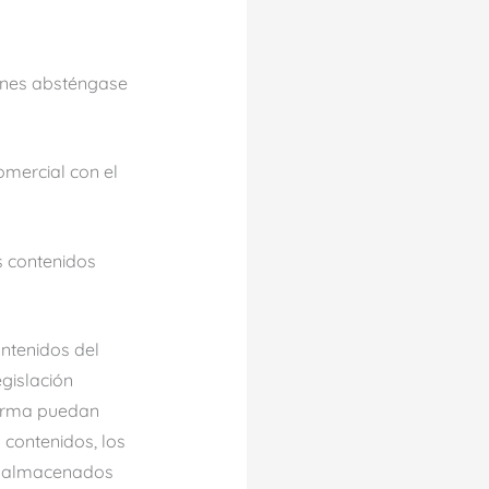
iones absténgase
omercial con el
os contenidos
ontenidos del
egislación
 forma puedan
s contenidos, los
os almacenados