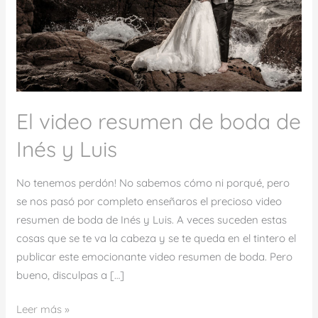
de
Inés
y
Luis
El video resumen de boda de
Inés y Luis
No tenemos perdón! No sabemos cómo ni porqué, pero
se nos pasó por completo enseñaros el precioso video
resumen de boda de Inés y Luis. A veces suceden estas
cosas que se te va la cabeza y se te queda en el tintero el
publicar este emocionante video resumen de boda. Pero
bueno, disculpas a […]
Leer más »