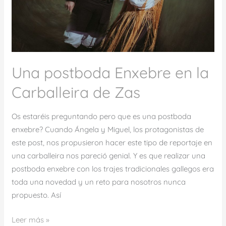
de
Zas
Una postboda Enxebre en la
Carballeira de Zas
Os estaréis preguntando pero que es una postboda
enxebre? Cuando Ángela y Miguel, los protagonistas de
este post, nos propusieron hacer este tipo de reportaje en
una carballeira nos pareció genial. Y es que realizar una
postboda enxebre con los trajes tradicionales gallegos era
toda una novedad y un reto para nosotros nunca
propuesto. Así
Leer más »