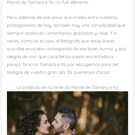
Monte de Tamara e Ito no fué diferente.
Pero, además de ese amor que irradia entre nuestros
protagonistas de hoy, también hay una complicidad que
siempre acaba en comentarios graciosos y risas. Y a
veces, como es el caso, el fotógrafo que estas líneas
suscribe se acaba contagiando de ese buen humor y esa
alegría de vivir que caracteriza a esta encantadora
pareja. Gracias Tamara e Ito por escogernos para ser
testigos de vuestro gran día. Os queremos chicos!
La preboda en la Virxe do Monte de Tamara e Ito