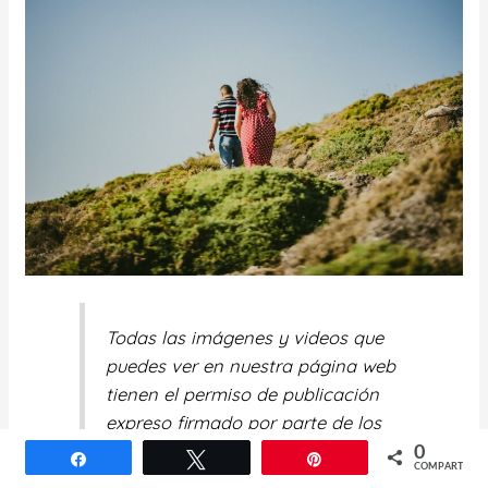
Todas las imágenes y videos que
puedes ver en nuestra página web
tienen el permiso de publicación
expreso firmado por parte de los
novios.
0
Compartir
Twittear
Pin
COMPARTIR