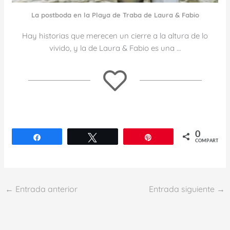
La postboda en la Playa de Traba de Laura & Fabio
Hay historias que merecen un cierre a la altura de lo
vivido, y la de Laura & Fabio es una …
0
Compartir
Twittear
Pin
COMPARTIR
←
Entrada anterior
Entrada siguiente
→