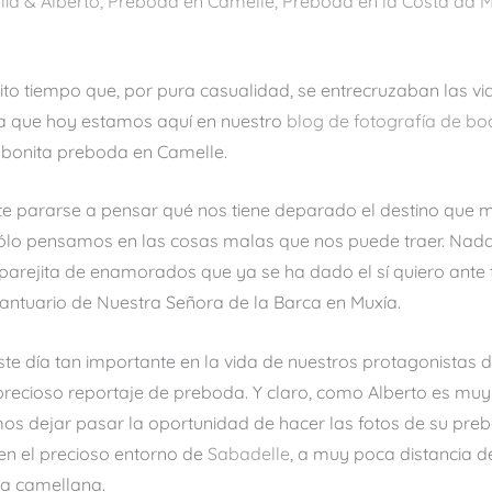
ia & Alberto
,
Preboda en Camelle
,
Preboda en la Costa da M
o tiempo que, por pura casualidad, se entrecruzaban las vi
lta que hoy estamos aquí en nuestro
blog de fotografía de b
u bonita preboda en Camelle.
nte pararse a pensar qué nos tiene deparado el destino que 
lo pensamos en las cosas malas que nos puede traer. Nada 
a parejita de enamorados que ya se ha dado el sí quiero ante
Santuario de Nuestra Señora de la Barca en Muxía.
ste día tan importante en la vida de nuestros protagonistas
 precioso reportaje de preboda. Y claro, como Alberto es mu
os dejar pasar la oportunidad de hacer las fotos de su pre
n el precioso entorno de
Sabadelle
, a muy poca distancia d
la camellana.