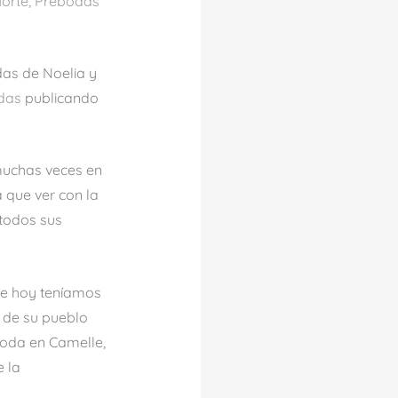
orte
,
Prebodas
das de Noelia y
odas
publicando
muchas veces en
que ver con la
 todos sus
 de hoy teníamos
y de su pueblo
boda en Camelle,
e la