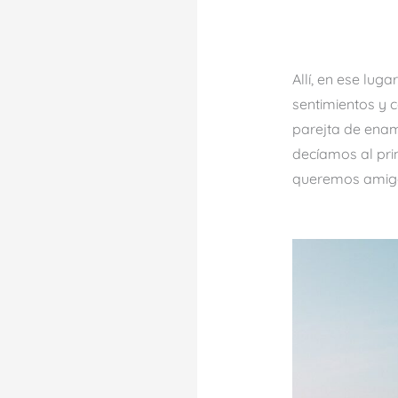
Allí, en ese lug
sentimientos y
parejta de enam
decíamos al prin
queremos amig