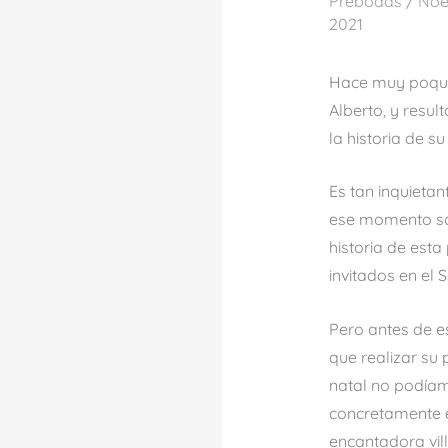
Prebodas
/
Noel
2021
Hace muy poquit
Alberto, y resu
la historia de s
Es tan inquieta
ese momento só
historia de est
invitados en el 
Pero antes de e
que realizar su
natal no podíam
concretamente e
encantadora vil