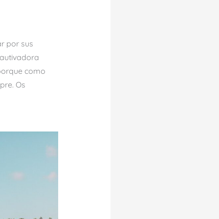
ar por sus
autivadora
 porque como
mpre. Os