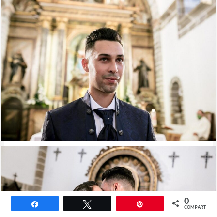
0
Compartir
Twittear
Pin
COMPARTIR