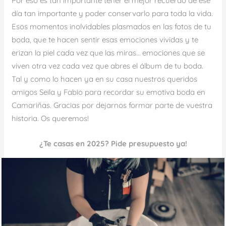
Por eso es tan importante tener el mejor recuerdo de ese
día tan importante y poder conservarlo para toda la vida.
Esos momentos inolvidables plasmados en las fotos de tu
boda, que te hacen sentir esas emociones vividas y te
erizan la piel cada vez que las miras… emociones que se
viven otra vez cada vez que abres el álbum de tu boda.
Tal y como lo hacen ya en su casa nuestros queridos
amigos Seila y Fabio para recordar su emotiva boda en
Camariñas. Gracias por dejarnos formar parte de vuestra
historia. Os queremos!
¿Te casas en 2025? Pide presupuesto ya!