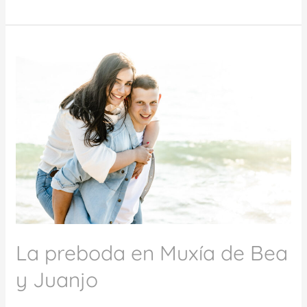
La
preboda
en
Muxía
de
Bea
y
Juanjo
La preboda en Muxía de Bea
y Juanjo