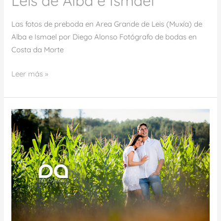
Leis de Alba e Ismael
Las fotos de preboda en Area Grande de Leis (Muxía) de
Alba e Ismael por Diego Alonso Fotógrafo de bodas en
Costa da Morte
Leer más »
La
preboda
en
la
Costa
da
Morte
de
Adriana