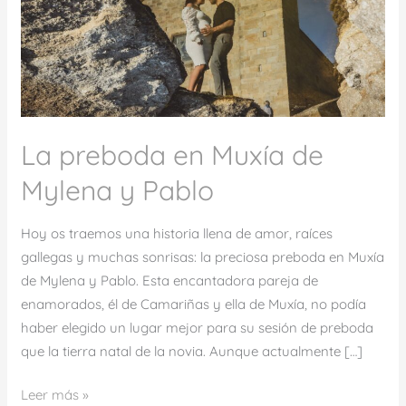
Mylena
y
Pablo
La preboda en Muxía de
Mylena y Pablo
Hoy os traemos una historia llena de amor, raíces
gallegas y muchas sonrisas: la preciosa preboda en Muxía
de Mylena y Pablo. Esta encantadora pareja de
enamorados, él de Camariñas y ella de Muxía, no podía
haber elegido un lugar mejor para su sesión de preboda
que la tierra natal de la novia. Aunque actualmente […]
Leer más »