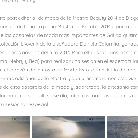
,
Mostra Beauty
ste post editorial de moda de la Mostra Beauty 2014 de Dieg
mos ya de lleno en plena Mostra do Encaixe 2014 y para cele
de las pasarelas de moda más importantes de Galicia quisim
 colección L’Avenir de la diseñadora Daniela Calamita, ganad
eñadores nóveles del año 2013. Para ello escogimos a tres 
ma, Nebry y Bea) para realizar una sesión en el espectacula
n el corazón de la Costa da Morte. Esto será el inicio de al
óximas ediciones de la Mostra y que presentaremos este viern
s de esta pasarela de la moda y, sobretodo, la artesanía car
aremos más detalles ese día, mientras tanto os dejamos con
a sesión tan especial.