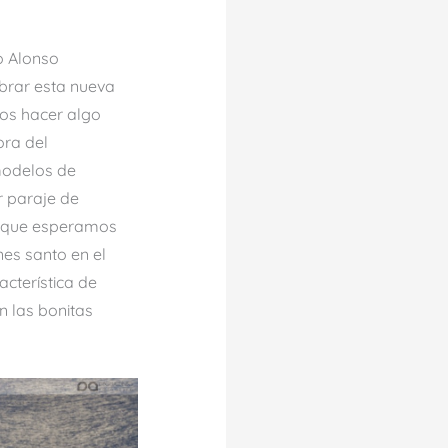
o Alonso
brar esta nueva
os hacer algo
ora del
modelos de
r paraje de
go que esperamos
es santo en el
acterística de
 las bonitas