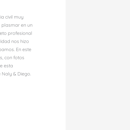
a civil muy
a plasmar en un
reto profesional
idad nos hizo
bamos. En este
s, con fotos
ue esta
e Naly & Diego.