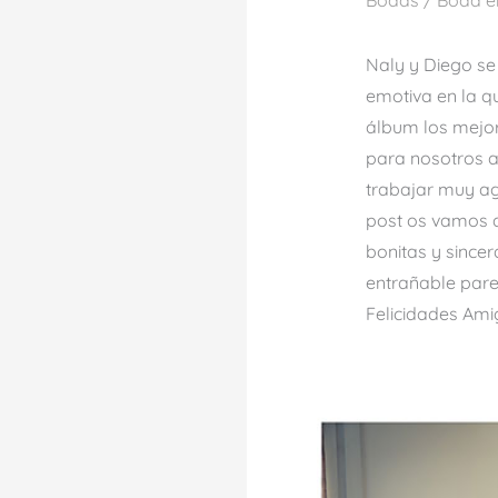
Bodas
/
Boda en
Naly y Diego se
emotiva en la q
álbum los mejore
para nosotros a
trabajar muy ag
post os vamos a 
bonitas y sincer
entrañable parej
Felicidades Ami