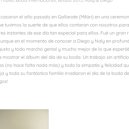
 Italia
,
Boda Internacional
,
Bodas 2013
,
Naly & Diego
 casaron el año pasado en Gallarate (Milán) en una ceremoni
ue tuvimos la suerte de que ellos contaran con nosotros par
s instantes de ese día tan especial para ellos. Fué un gran 
unque en el momento de conocer a Diego y Naly en profund
usto y todo marchó genial y mucho mejor de lo que esperá
mostrar el álbum del día de su boda. Un trabajo sin artificio
as (no hace falta nada más) y toda la simpatía y felicidad q
a y toda su fantástica familia irradiaron el día de la boda d
gos!